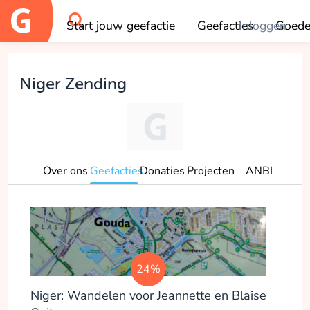
Start jouw geefactie
Geefacties
Inloggen
Goede
OK
Niger Zending
Over ons
Geefacties
Donaties
Projecten
ANBI
24%
Niger: Wandelen voor Jeannette en Blaise