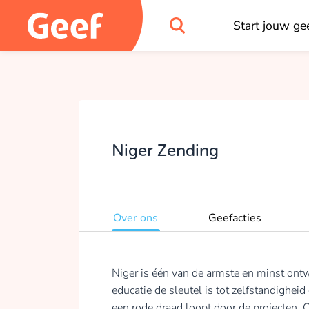
Start jouw gee
Niger Zending
Over ons
Geefacties
Niger is één van de armste en minst ontw
educatie de sleutel is tot zelfstandighei
een rode draad loopt door de projecten. O