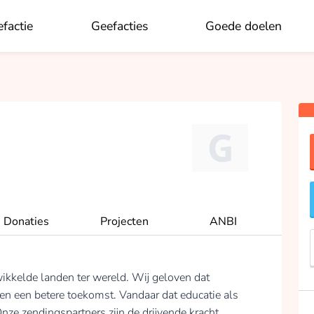
factie
Geefacties
Goede doelen
OK
Donaties
Projecten
ANBI
ikkelde landen ter wereld. Wij geloven dat
d en een betere toekomst. Vandaar dat educatie als
nze zendingspartners zijn de drijvende kracht