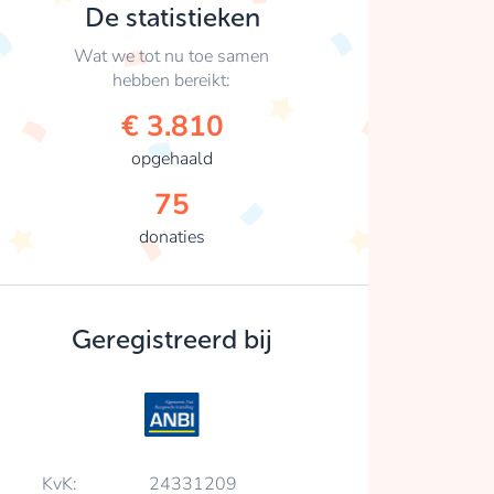
De statistieken
Wat we tot nu toe samen
hebben bereikt:
€ 3.810
opgehaald
75
donaties
Geregistreerd bij
KvK:
24331209