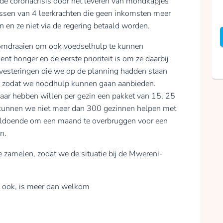
n de coronacrisis door het leveren van mondkapjes
issen van 4 leerkrachten die geen inkomsten meer
n en ze niet via de regering betaald worden.
 omdraaien om ook voedselhulp te kunnen
t honger en de eerste prioriteit is om ze daarbij
vesteringen die we op de planning hadden staan
len zodat we noodhulp kunnen gaan aanbieden.
baar hebben willen per gezin een pakket van 15, 25
kunnen we niet meer dan 300 gezinnen helpen met
voldoende om een maand te overbruggen voor een
n.
 zamelen, zodat we de situatie bij de Mwereni-
an ook, is meer dan welkom