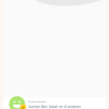
River Tuithof
opgehaald
Doneren
Mitchell Tuithof
opgehaald
Doneren
Actievoerders
Jasmijn Ben Salah
en 6 anderen