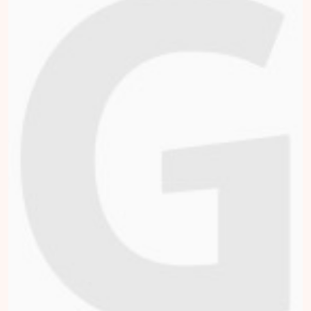
Mark Tuithof
opgehaald
Doneren
Judy Tuithof
opgehaald
Doneren