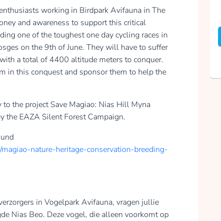
nthusiasts working in Birdpark Avifauna in The
ney and awareness to support this critical
ding one of the toughest one day cycling races in
osges on the 9th of June. They will have to suffer
 with a total of 4400 altitude meters to conquer.
m in this conquest and sponsor them to help the
y to the project Save Magiao: Nias Hill Myna
by the EAZA Silent Forest Campaign.
ound
ts/magiao-nature-heritage-conservation-breeding-
rzorgers in Vogelpark Avifauna, vragen jullie
igde Nias Beo. Deze vogel, die alleen voorkomt op