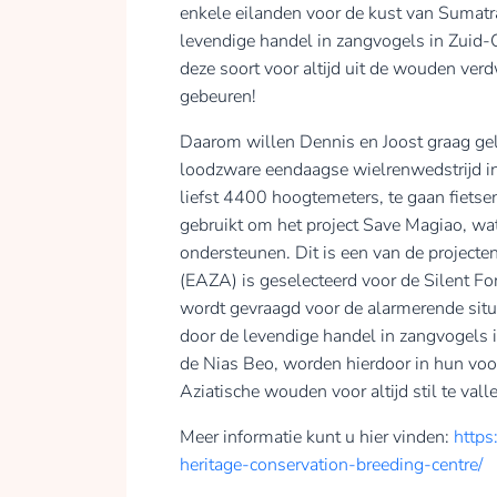
enkele eilanden voor de kust van Sumatra
levendige handel in zangvogels in Zuid-O
deze soort voor altijd uit de wouden ver
gebeuren!
Daarom willen Dennis en Joost graag gel
loodzware eendaagse wielrenwedstrijd i
liefst 4400 hoogtemeters, te gaan fiets
gebruikt om het project Save Magiao, wat
ondersteunen. Dit is een van de projecte
(EAZA) is geselecteerd voor de Silent F
wordt gevraagd voor de alarmerende situ
door de levendige handel in zangvogels 
de Nias Beo, worden hierdoor in hun voo
Aziatische wouden voor altijd stil te va
Meer informatie kunt u hier vinden:
https
heritage-conservation-breeding-centre/