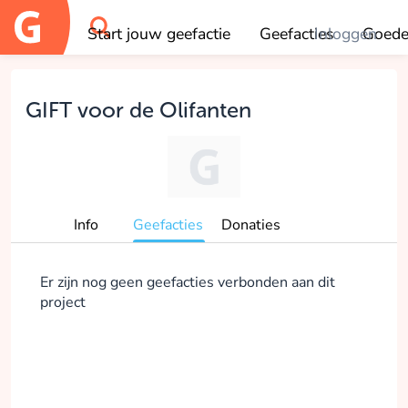
Start jouw geefactie
Geefacties
Inloggen
Goede
OK
GIFT voor de Olifanten
Info
Geefacties
Donaties
Er zijn nog geen geefacties verbonden aan dit
project