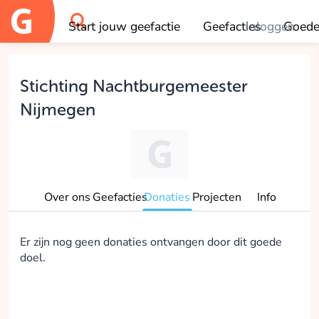
Start jouw geefactie
Geefacties
Inloggen
Goede
OK
Stichting Nachtburgemeester
Nijmegen
Over ons
Geefacties
Donaties
Projecten
Info
Er zijn nog geen donaties ontvangen door dit goede
doel.