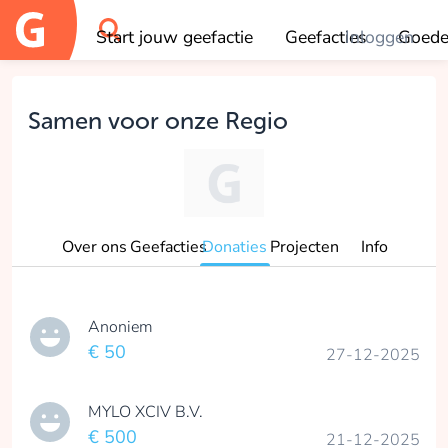
Start jouw geefactie
Geefacties
Inloggen
Goede
OK
Samen voor onze Regio
Over ons
Geefacties
Donaties
Projecten
Info
Anoniem
€ 50
27-12-2025
MYLO XCIV B.V.
€ 500
21-12-2025