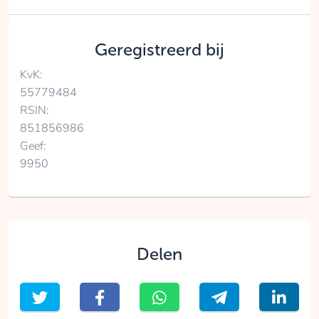
Geregistreerd bij
KvK:
55779484
RSIN:
851856986
Geef:
9950
Delen