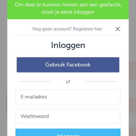
Om deel te kunnen nemen aan een geefactie,
moet je eerst inloggen
×
Nog geen account? Registreer hier
Inloggen
Gebruik Facebook
of