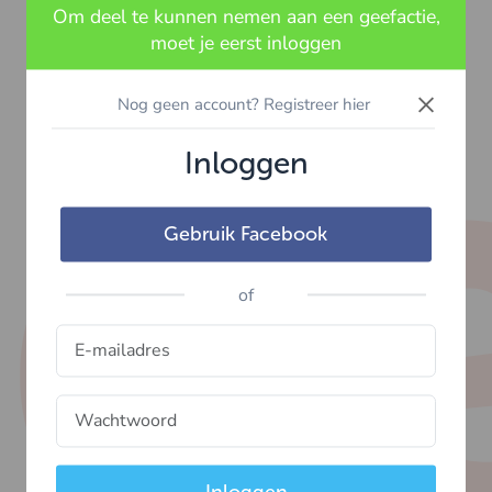
Om deel te kunnen nemen aan een geefactie,
moet je eerst inloggen
×
Nog geen account? Registreer hier
Inloggen
Gebruik Facebook
of