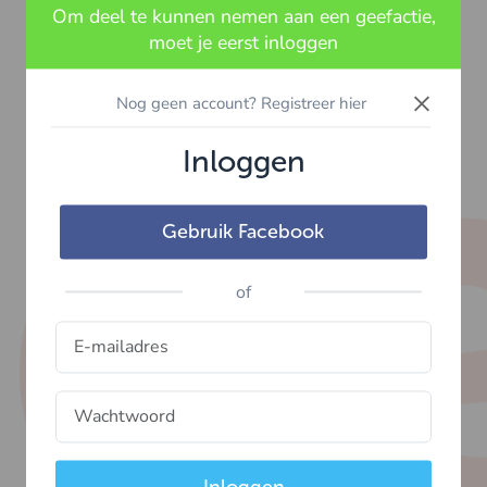
Om deel te kunnen nemen aan een geefactie,
moet je eerst inloggen
×
Nog geen account? Registreer hier
Inloggen
Gebruik Facebook
of