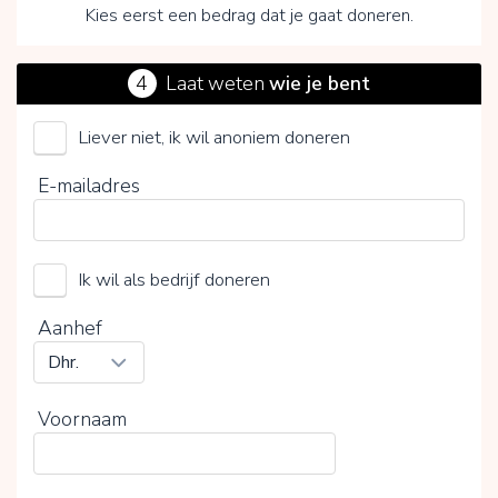
Kies eerst een bedrag dat je gaat doneren.
4
Laat weten
wie je bent
Liever niet, ik wil anoniem doneren
Bijenstichting
E-mailadres
Kies je vrijwillige bijdrage
15%
Ik wil als bedrijf doneren
0%
20%
Aanhef
Voornaam