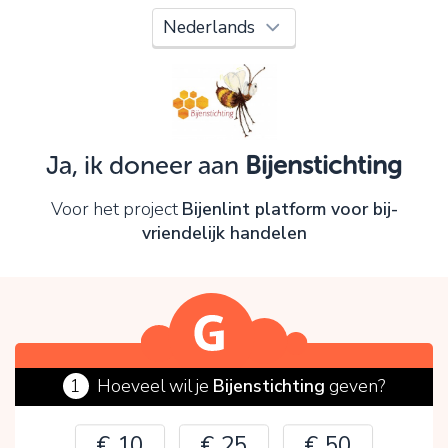
Oeps!
Je kunt nog niet verder vanwege:
Controleer en verbeter je invoer en probeer het
opnieuw.
Ja, ik doneer aan
Bijenstichting
OK
Voor het project
Bijenlint platform voor bij-
vriendelijk handelen
1
Hoeveel wil je
Bijenstichting
geven?
€ 10
€ 25
€ 50