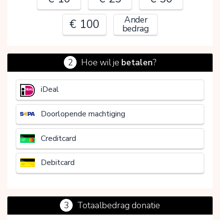
Ander
€ 100
bedrag
2
Hoe wil je
betalen
?
€
iDeal
Doorlopende machtiging
Creditcard
Debitcard
3
Totaalbedrag donatie