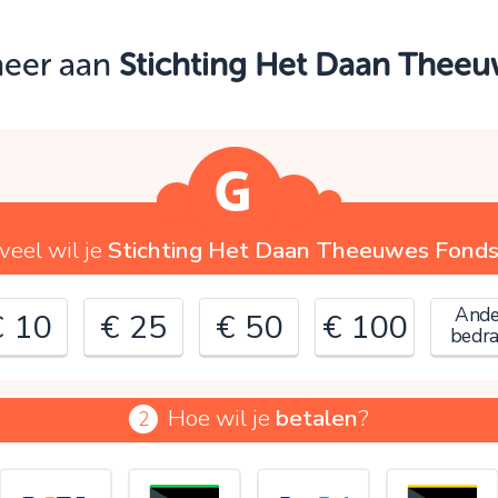
Oeps!
neer aan
Stichting Het Daan Thee
e kunt nog niet verder vanwege:
ontroleer en verbeter je invoer en probeer het opnieuw.
OK
veel wil je
Stichting Het Daan Theeuwes Fond
Ande
€ 10
€ 25
€ 50
€ 100
bedr
Hoe wil je
betalen
?
2
€