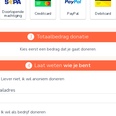
Doorlopende
Creditcard
PayPal
Debitcard
machtiging
Totaalbedrag donatie
3
Kies eerst een bedrag dat je gaat doneren.
Laat weten
wie je bent
4
Stichting Het Daan Theeuwes Fonds
je vrijwillige bijdrage
Liever niet, ik wil anoniem doneren
ailadres
15%
Ik wil als bedrijf doneren