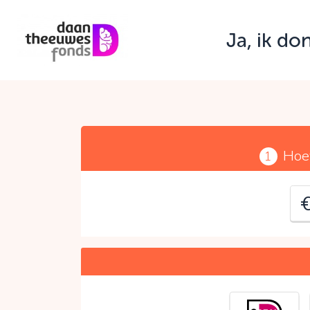
Ja, ik do
J
C
Hoe
1