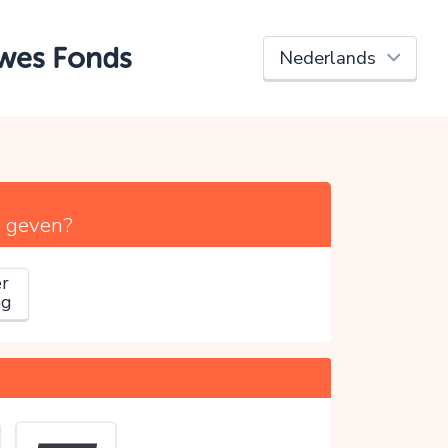
uwes Fonds
s
geven?
r
ag