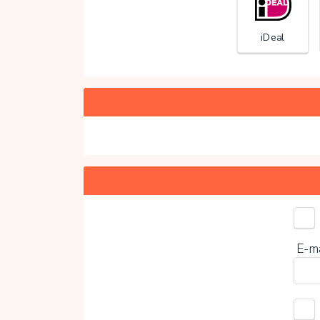
iDeal
Kies 
E-m
0%