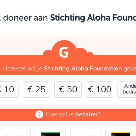
Oeps!
ik doneer aan
Stichting Aloha Foun
e kunt nog niet verder vanwege:
ontroleer en verbeter je invoer en probeer het opnieuw.
OK
Hoeveel wil je
Stichting Aloha Foundation
gev
Ande
€ 10
€ 25
€ 50
€ 100
bedr
Hoe wil je
betalen
?
2
€