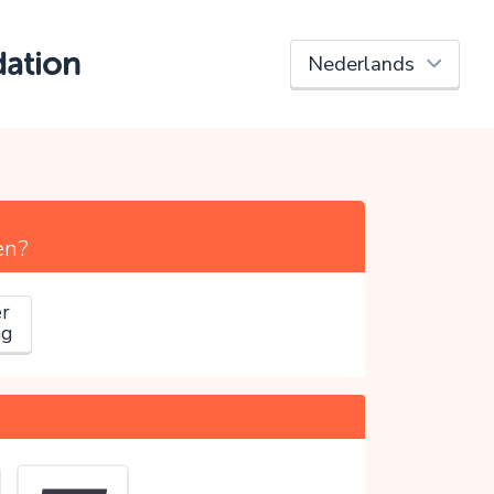
dation
en?
r
ag