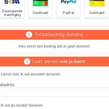
Doorlopende
Creditcard
PayPal
Debitcard
machtiging
Totaalbedrag donatie
3
Kies eerst een bedrag dat je gaat doneren.
Laat weten
wie je bent
4
Stichting Aloha Foundation
je vrijwillige bijdrage
Liever niet, ik wil anoniem doneren
ailadres
15%
Ik wil als bedrijf doneren