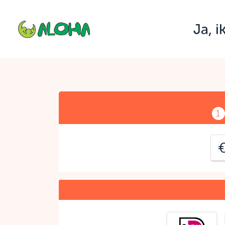
Ja, 
J
C
1