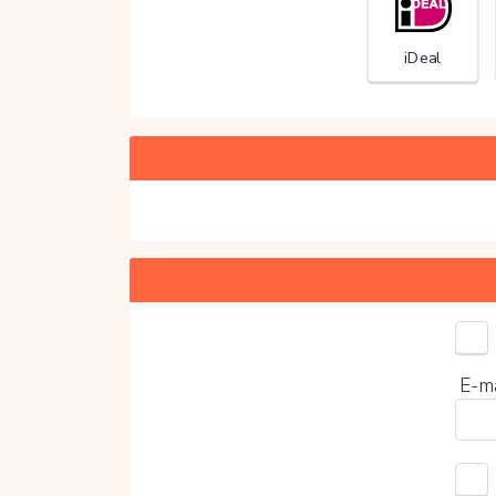
iDeal
Kies 
E-m
0%