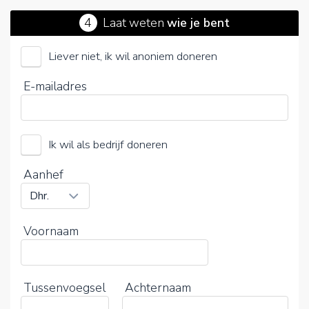
4
Laat weten
wie je bent
Liever niet, ik wil anoniem doneren
Stichting Veteranen Lopikerwaard
E-mailadres
Kies je vrijwillige bijdrage
Ik wil als bedrijf doneren
15%
0%
20%
Aanhef
Voornaam
Tussenvoegsel
Achternaam