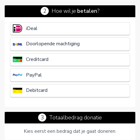
2
Hoe wil je
betalen
?
€
iDeal
Doorlopende machtiging
Creditcard
PayPal
Debitcard
3
Totaalbedrag donatie
Kies eerst een bedrag dat je gaat doneren.