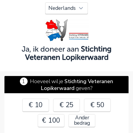
Oeps!
Je kunt nog niet verder vanwege:
Controleer en verbeter je invoer en probeer het
opnieuw.
Ja, ik doneer aan
Stichting
Veteranen Lopikerwaard
OK
1
Hoeveel wil je
Stichting Veteranen
Lopikerwaard
geven?
€ 10
€ 25
€ 50
Ander
€ 100
bedrag