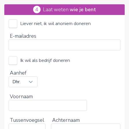
4
Laat weten
wie je bent
Liever niet, ik wil anoniem doneren
Medisch Comite Nederland Vietnam (Stichting)
E-mailadres
Kies je vrijwillige bijdrage
Ik wil als bedrijf doneren
15%
0%
20%
Aanhef
Voornaam
Tussenvoegsel
Achternaam