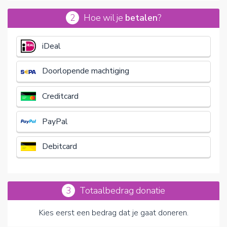
2
Hoe wil je
betalen
?
€
iDeal
Doorlopende machtiging
Creditcard
PayPal
Debitcard
3
Totaalbedrag donatie
Kies eerst een bedrag dat je gaat doneren.