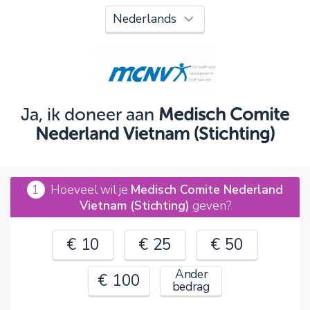
Oeps!
Je kunt nog niet verder vanwege:
Controleer en verbeter je invoer en probeer het
opnieuw.
Ja, ik doneer aan
Medisch Comite
Nederland Vietnam (Stichting)
OK
1
Hoeveel wil je
Medisch Comite Nederland
Vietnam (Stichting)
geven?
€ 10
€ 25
€ 50
Ander
€ 100
bedrag