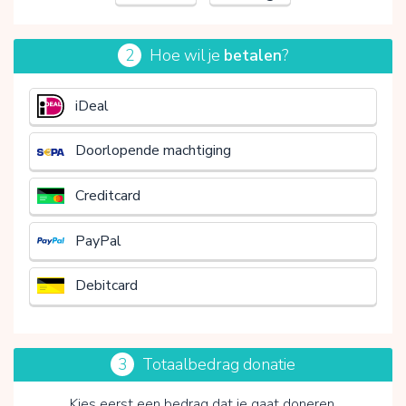
2
Hoe wil je
betalen
?
€
iDeal
Doorlopende machtiging
Creditcard
PayPal
Debitcard
3
Totaalbedrag donatie
Kies eerst een bedrag dat je gaat doneren.