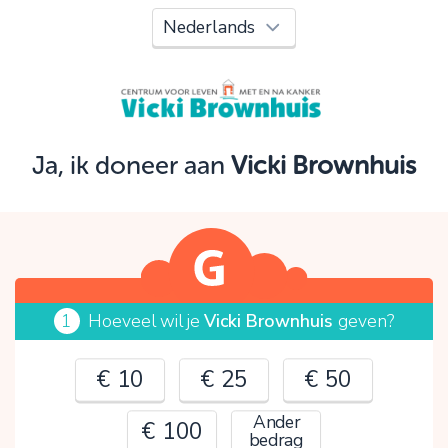
Oeps!
Je kunt nog niet verder vanwege:
Controleer en verbeter je invoer en probeer het
opnieuw.
Ja, ik doneer aan
Vicki Brownhuis
OK
1
Hoeveel wil je
Vicki Brownhuis
geven?
€ 10
€ 25
€ 50
Ander
€ 100
bedrag