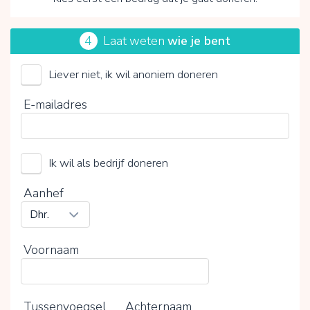
4
Laat weten
wie je bent
Liever niet, ik wil anoniem doneren
Vicki Brownhuis
E-mailadres
Kies je vrijwillige bijdrage
15%
Ik wil als bedrijf doneren
0%
20%
Aanhef
Voornaam
Tussenvoegsel
Achternaam