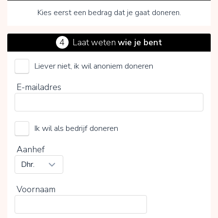
Kies eerst een bedrag dat je gaat doneren.
4
Laat weten
wie je bent
Liever niet, ik wil anoniem doneren
Stichting Forest Market
E-mailadres
Kies je vrijwillige bijdrage
Ik wil als bedrijf doneren
15%
0%
20%
Aanhef
Voornaam