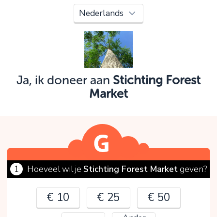
Oeps!
Je kunt nog niet verder vanwege:
Controleer en verbeter je invoer en probeer het
opnieuw.
Ja, ik doneer aan
Stichting Forest
Market
OK
1
Hoeveel wil je
Stichting Forest Market
geven?
€ 10
€ 25
€ 50