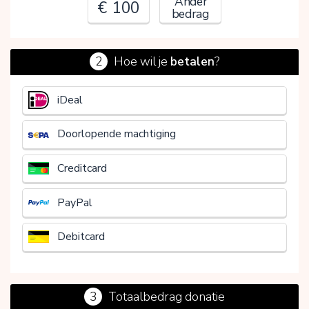
Ander
€ 100
bedrag
2
Hoe wil je
betalen
?
€
iDeal
Doorlopende machtiging
Creditcard
PayPal
Debitcard
3
Totaalbedrag donatie