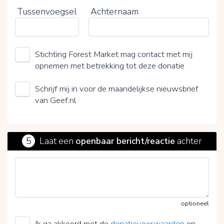
Tussenvoegsel
Achternaam
Stichting Forest Market mag contact met mij
opnemen met betrekking tot deze donatie
Schrijf mij in voor de maandelijkse nieuwsbrief
van Geef.nl
5
Laat een
openbaar bericht/reactie
achter
optioneel
Ik ga akkoord met de
donatievoorwaarden
en