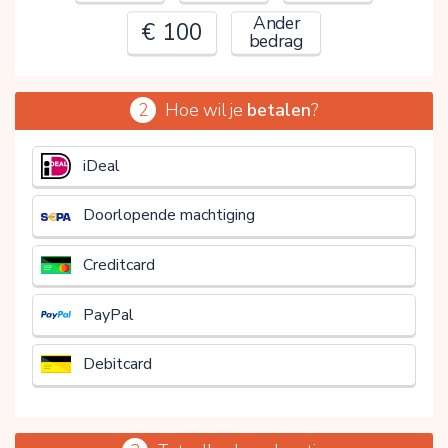
Ander
€ 100
bedrag
2
Hoe wil je
betalen
?
€
iDeal
Doorlopende machtiging
Creditcard
PayPal
Debitcard