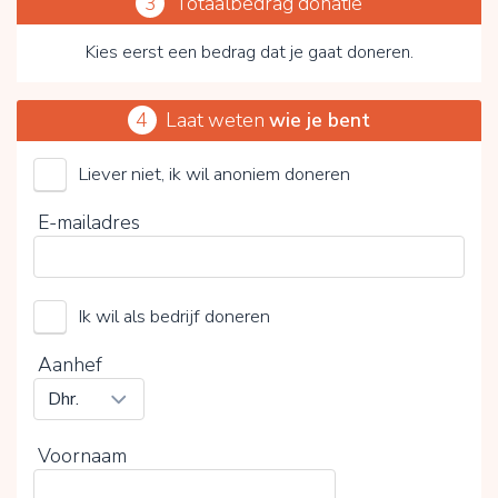
3
Totaalbedrag donatie
Kies eerst een bedrag dat je gaat doneren.
4
Laat weten
wie je bent
Liever niet, ik wil anoniem doneren
Stichting Adamas Inloophuis
E-mailadres
Kies je vrijwillige bijdrage
Ik wil als bedrijf doneren
15%
0%
20%
Aanhef
Voornaam