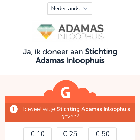
Oeps!
Je kunt nog niet verder vanwege:
Controleer en verbeter je invoer en probeer het
opnieuw.
Ja, ik doneer aan
Stichting
Adamas Inloophuis
OK
1
Hoeveel wil je
Stichting Adamas Inloophuis
geven?
€ 10
€ 25
€ 50