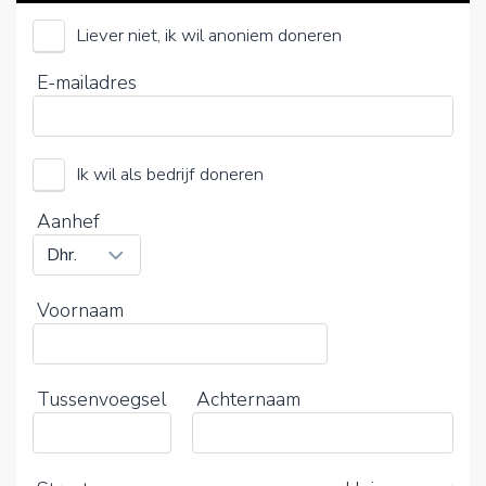
Liever niet, ik wil anoniem doneren
Jantje Beton
E-mailadres
Kies je vrijwillige bijdrage
15%
Ik wil als bedrijf doneren
0%
20%
Aanhef
Voornaam
Tussenvoegsel
Achternaam