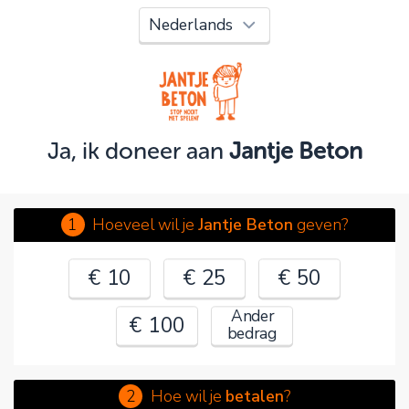
Oeps!
Je kunt nog niet verder vanwege:
Controleer en verbeter je invoer en probeer het
opnieuw.
Ja, ik doneer aan
Jantje Beton
OK
1
Hoeveel wil je
Jantje Beton
geven?
€ 10
€ 25
€ 50
Ander
€ 100
bedrag
2
Hoe wil je
betalen
?