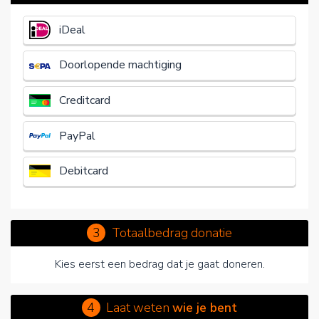
€
iDeal
Doorlopende machtiging
Creditcard
PayPal
Debitcard
3
Totaalbedrag donatie
Kies eerst een bedrag dat je gaat doneren.
4
Laat weten
wie je bent