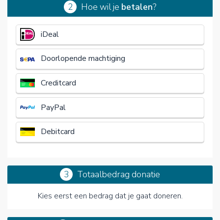
2
Hoe wil je
betalen
?
€
iDeal
Doorlopende machtiging
Creditcard
PayPal
Debitcard
3
Totaalbedrag donatie
Kies eerst een bedrag dat je gaat doneren.