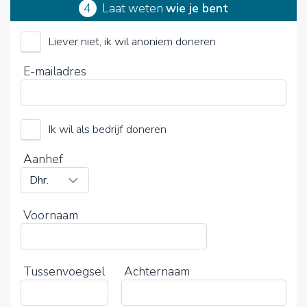
4
Laat weten
wie je bent
Liever niet, ik wil anoniem doneren
Door op V te klikken kies je wel of geen vrijwillige
E-mailadres
bijdrage
Ik wil als bedrijf doneren
Aanhef
Voornaam
Tussenvoegsel
Achternaam