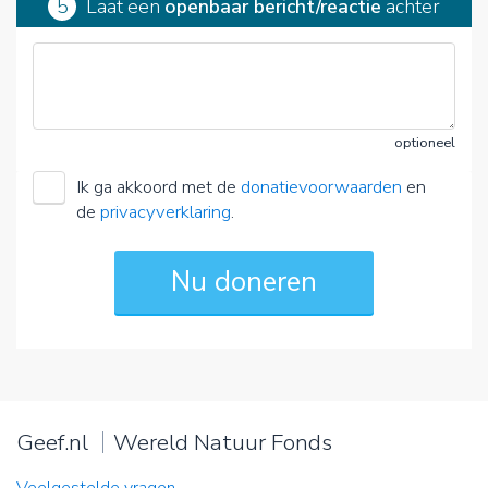
5
Laat een
openbaar bericht/reactie
achter
optioneel
Ik ga akkoord met de
donatievoorwaarden
en
de
privacyverklaring
.
Geef.nl
Wereld Natuur Fonds
Veelgestelde vragen