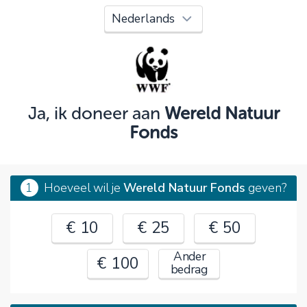
Oeps!
Je kunt nog niet verder vanwege:
Controleer en verbeter je invoer en probeer het
opnieuw.
Ja, ik doneer aan
Wereld Natuur
Fonds
OK
1
Hoeveel wil je
Wereld Natuur Fonds
geven?
€ 10
€ 25
€ 50
Ander
€ 100
bedrag