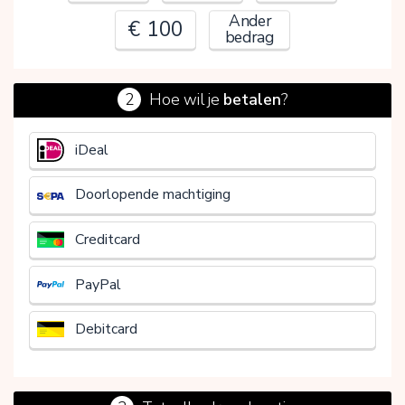
Ander
€ 100
bedrag
2
Hoe wil je
betalen
?
€
iDeal
Doorlopende machtiging
Creditcard
PayPal
Debitcard