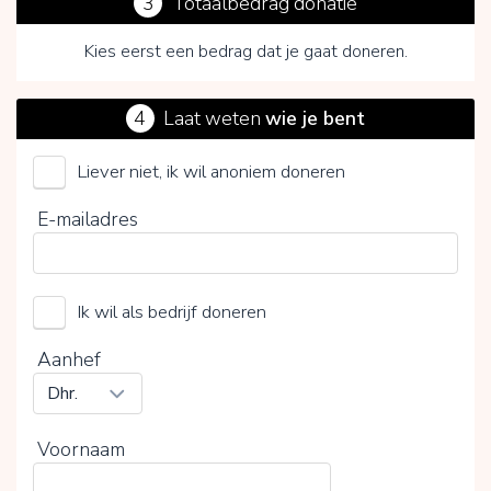
3
Totaalbedrag donatie
Kies eerst een bedrag dat je gaat doneren.
4
Laat weten
wie je bent
Liever niet, ik wil anoniem doneren
iNSPIRED by iNSPIRATION
E-mailadres
Kies je vrijwillige bijdrage
Ik wil als bedrijf doneren
15%
0%
20%
Aanhef
Voornaam