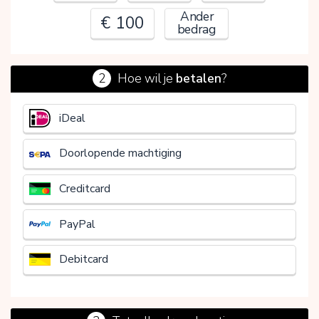
Ander
€ 100
bedrag
2
Hoe wil je
betalen
?
€
iDeal
Doorlopende machtiging
Creditcard
PayPal
Debitcard