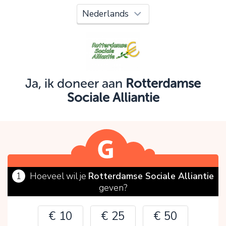
Oeps!
Je kunt nog niet verder vanwege:
Controleer en verbeter je invoer en probeer het
opnieuw.
Ja, ik doneer aan
Rotterdamse
Sociale Alliantie
OK
1
Hoeveel wil je
Rotterdamse Sociale Alliantie
geven?
€ 10
€ 25
€ 50