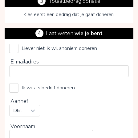
3
Totaalbedrag donatie
Kies eerst een bedrag dat je gaat doneren.
4
Laat weten
wie je bent
Liever niet, ik wil anoniem doneren
Rotterdamse Sociale Alliantie
E-mailadres
Kies je vrijwillige bijdrage
Ik wil als bedrijf doneren
15%
0%
20%
Aanhef
Voornaam