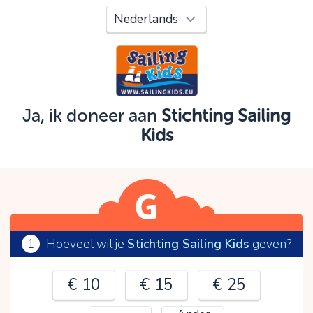
Oeps!
Je kunt nog niet verder vanwege:
Controleer en verbeter je invoer en probeer het
opnieuw.
Ja, ik doneer aan
Stichting Sailing
Kids
OK
1
Hoeveel wil je
Stichting Sailing Kids
geven?
€ 10
€ 15
€ 25