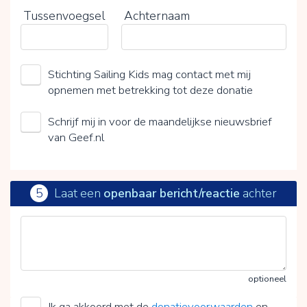
Tussenvoegsel
Achternaam
Stichting Sailing Kids mag contact met mij
opnemen met betrekking tot deze donatie
Schrijf mij in voor de maandelijkse nieuwsbrief
van Geef.nl
5
Laat een
openbaar bericht/reactie
achter
optioneel
Ik ga akkoord met de
donatievoorwaarden
en