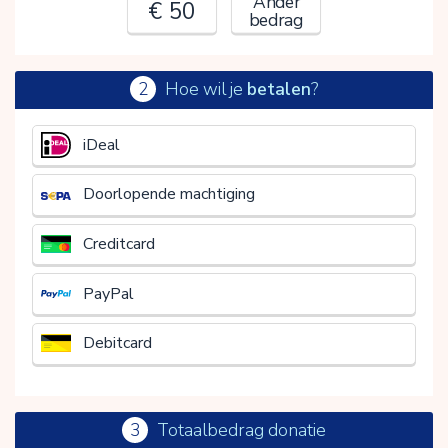
Ander
€ 50
bedrag
2
Hoe wil je
betalen
?
€
iDeal
Doorlopende machtiging
Creditcard
PayPal
Debitcard
3
Totaalbedrag donatie