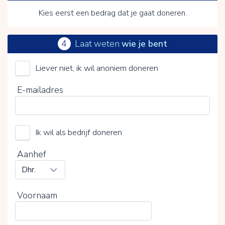
Kies eerst een bedrag dat je gaat doneren.
4
Laat weten
wie je bent
Liever niet, ik wil anoniem doneren
Stichting Sailing Kids
E-mailadres
Kies je vrijwillige bijdrage
Ik wil als bedrijf doneren
15%
0%
20%
Aanhef
Voornaam