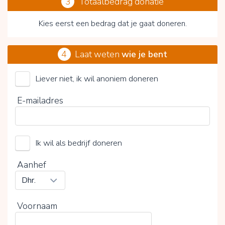
3
Totaalbedrag donatie
Kies eerst een bedrag dat je gaat doneren.
4
Laat weten
wie je bent
Liever niet, ik wil anoniem doneren
ALS Nederland (Stichting)
E-mailadres
Kies je vrijwillige bijdrage
Ik wil als bedrijf doneren
15%
0%
20%
Aanhef
Voornaam