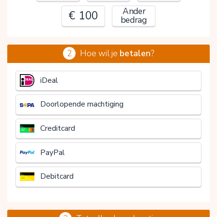
Ander
€ 100
bedrag
2
Hoe wil je
betalen
?
€
iDeal
Doorlopende machtiging
Creditcard
PayPal
Debitcard