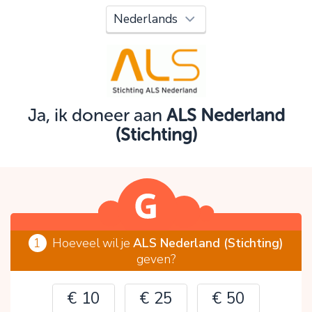
Oeps!
Je kunt nog niet verder vanwege:
Controleer en verbeter je invoer en probeer het
opnieuw.
Ja, ik doneer aan
ALS Nederland
(Stichting)
OK
1
Hoeveel wil je
ALS Nederland (Stichting)
geven?
€ 10
€ 25
€ 50