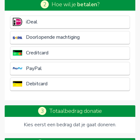
2
Hoe wil je
betalen
?
€
iDeal
Doorlopende machtiging
Creditcard
PayPal
Debitcard
3
Totaalbedrag donatie
Kies eerst een bedrag dat je gaat doneren.