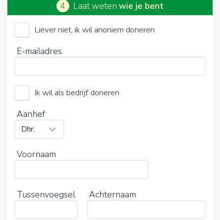
4
Laat weten
wie je bent
Liever niet, ik wil anoniem doneren
Agrinas (Stichting)
E-mailadres
Kies je vrijwillige bijdrage
Ik wil als bedrijf doneren
15%
0%
20%
Aanhef
Voornaam
Tussenvoegsel
Achternaam