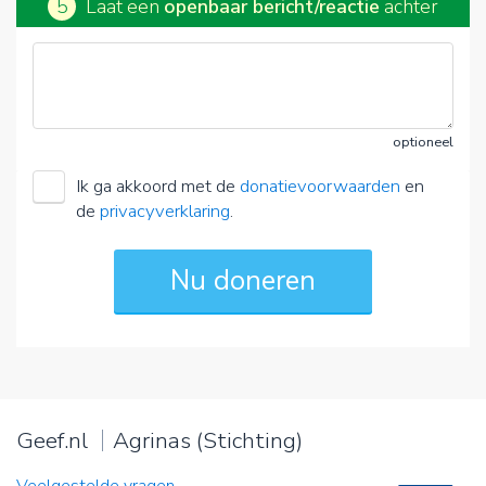
5
Laat een
openbaar bericht/reactie
achter
optioneel
Ik ga akkoord met de
donatievoorwaarden
en
de
privacyverklaring
.
Geef.nl
Agrinas (Stichting)
Veelgestelde vragen