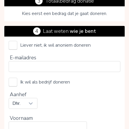
3
Totaalbedrag donatie
Kies eerst een bedrag dat je gaat doneren.
4
Laat weten
wie je bent
Liever niet, ik wil anoniem doneren
Door op V te klikken kies je wel of geen vrijwillige
E-mailadres
bijdrage
Ik wil als bedrijf doneren
Aanhef
Voornaam