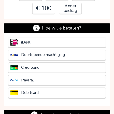
Ander
€ 100
bedrag
2
Hoe wil je
betalen
?
€
iDeal
Doorlopende machtiging
Creditcard
PayPal
Debitcard