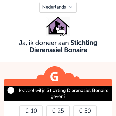
Oeps!
Je kunt nog niet verder vanwege:
Controleer en verbeter je invoer en probeer het
opnieuw.
Ja, ik doneer aan
Stichting
Dierenasiel Bonaire
OK
1
Hoeveel wil je
Stichting Dierenasiel Bonaire
geven?
€ 10
€ 25
€ 50