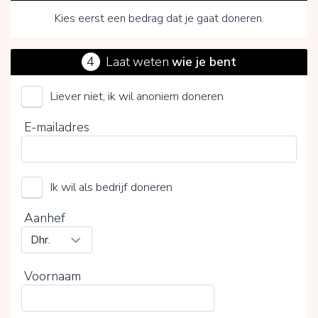
Kies eerst een bedrag dat je gaat doneren.
4
Laat weten
wie je bent
Liever niet, ik wil anoniem doneren
Teachers4Teachers
E-mailadres
Kies je vrijwillige bijdrage
Ik wil als bedrijf doneren
15%
0%
20%
Aanhef
Voornaam