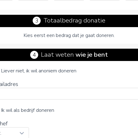
Totaalbedrag donatie
3
Kies eerst een bedrag dat je gaat doneren.
Laat weten
wie je bent
4
Leven in Albanië (Stichting)
je vrijwillige bijdrage
Liever niet, ik wil anoniem doneren
ailadres
15%
Ik wil als bedrijf doneren
hef