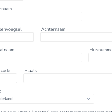
rnaam
senvoegsel
Achternaam
aatnaam
Huisnumm
tcode
Plaats
d