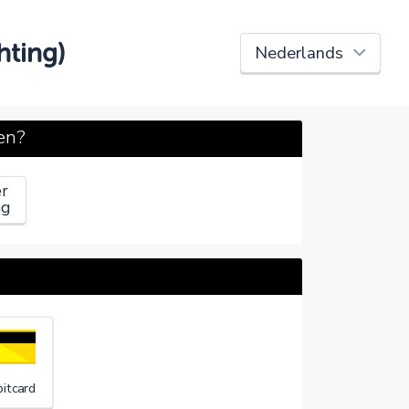
hting)
en?
r
ag
itcard