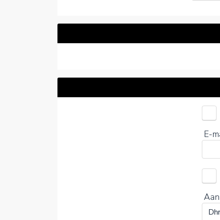
Kies 
E-m
0%
Aan