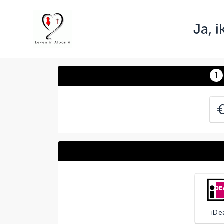
Ja, 
J
C
1
iDe