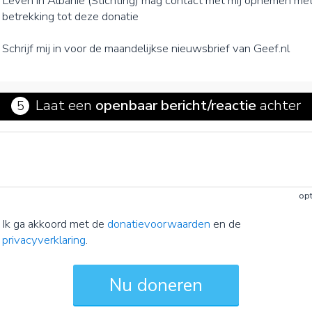
Leven in Albanië (Stichting) mag contact met mij opnemen me
betrekking tot deze donatie
Schrijf mij in voor de maandelijkse nieuwsbrief van Geef.nl
Laat een
openbaar bericht/reactie
achter
5
opt
Ik ga akkoord met de
donatievoorwaarden
en de
privacyverklaring
.