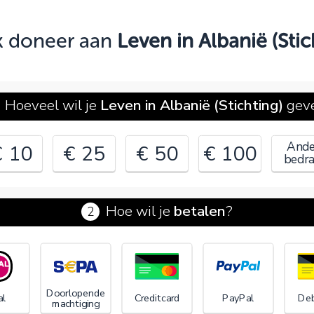
Oeps!
ik doneer aan
Leven in Albanië (Stic
e kunt nog niet verder vanwege:
ontroleer en verbeter je invoer en probeer het opnieuw.
Hoeveel wil je
Leven in Albanië (Stichting)
gev
OK
Ande
€ 10
€ 25
€ 50
€ 100
bedr
Hoe wil je
betalen
?
2
€
Doorlopende
al
Creditcard
PayPal
Deb
machtiging