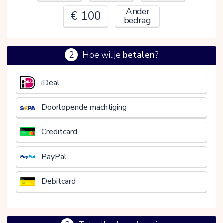
Ander
€ 100
bedrag
2
Hoe wil je
betalen
?
€
iDeal
Doorlopende machtiging
Creditcard
PayPal
Debitcard