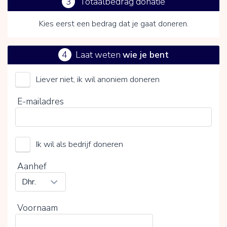
3
Totaalbedrag donatie
Kies eerst een bedrag dat je gaat doneren.
4
Laat weten
wie je bent
Liever niet, ik wil anoniem doneren
Children's Homes Dharan (Stichting)
E-mailadres
Kies je vrijwillige bijdrage
Ik wil als bedrijf doneren
15%
0%
20%
Aanhef
Voornaam