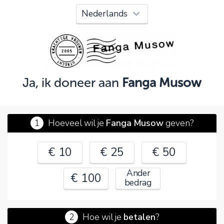
Oeps!
Je kunt nog niet verder vanwege:
Controleer en verbeter je invoer en probeer het
opnieuw.
Ja, ik doneer aan
Fanga Musow
OK
1
Hoeveel wil je
Fanga Musow
geven?
€ 10
€ 25
€ 50
Ander
€ 100
bedrag
2
Hoe wil je
betalen
?