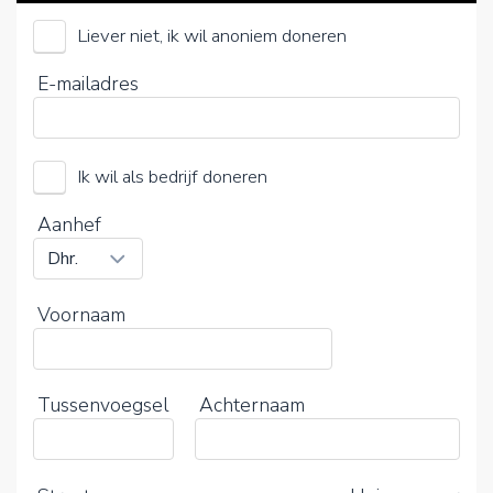
Liever niet, ik wil anoniem doneren
Fanga Musow
E-mailadres
Kies je vrijwillige bijdrage
15%
Ik wil als bedrijf doneren
0%
20%
Aanhef
Voornaam
Tussenvoegsel
Achternaam