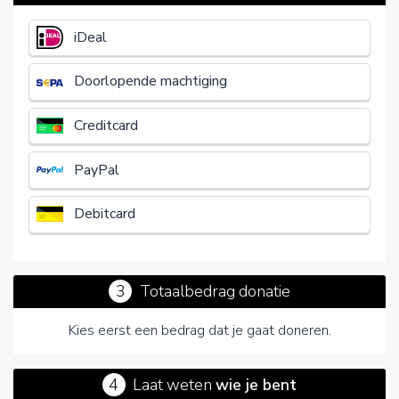
€
iDeal
Doorlopende machtiging
Creditcard
PayPal
Debitcard
3
Totaalbedrag donatie
Kies eerst een bedrag dat je gaat doneren.
4
Laat weten
wie je bent