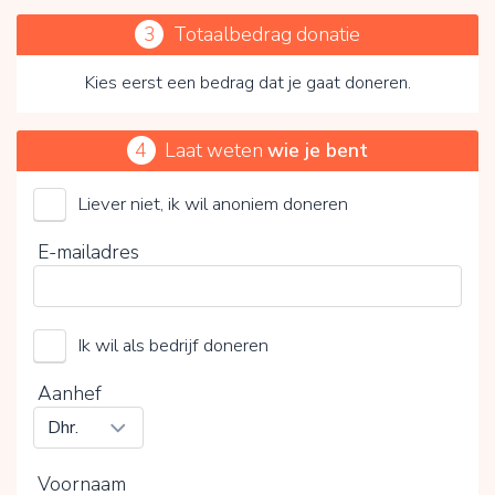
3
Totaalbedrag donatie
Kies eerst een bedrag dat je gaat doneren.
4
Laat weten
wie je bent
Liever niet, ik wil anoniem doneren
Stichting De Dierenambulance voor de gemeente
E-mailadres
Westerkwartier
Kies je vrijwillige bijdrage
Ik wil als bedrijf doneren
15%
Aanhef
0%
20%
Voornaam