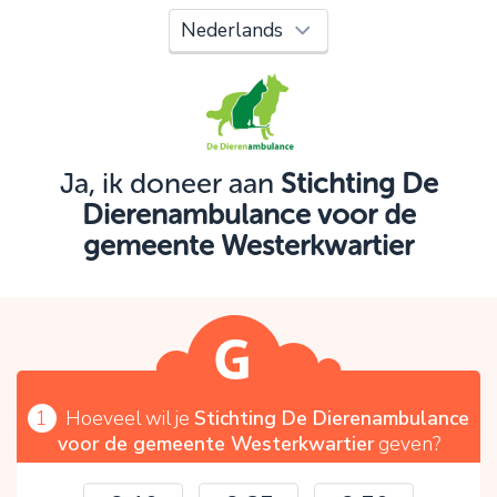
Oeps!
Je kunt nog niet verder vanwege:
Controleer en verbeter je invoer en probeer het
opnieuw.
Ja, ik doneer aan
Stichting De
Dierenambulance voor de
OK
gemeente Westerkwartier
1
Hoeveel wil je
Stichting De Dierenambulance
voor de gemeente Westerkwartier
geven?