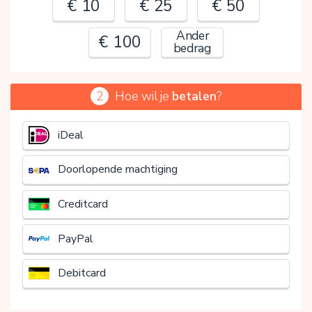
€ 10
€ 25
€ 50
Ander
€ 100
bedrag
2
Hoe wil je
betalen
?
€
iDeal
Doorlopende machtiging
Creditcard
PayPal
Debitcard