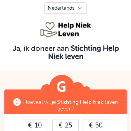
Oeps!
Je kunt nog niet verder vanwege:
Controleer en verbeter je invoer en probeer het
opnieuw.
Ja, ik doneer aan
Stichting Help
Niek leven
OK
1
Hoeveel wil je
Stichting Help Niek leven
geven?
€ 10
€ 25
€ 50