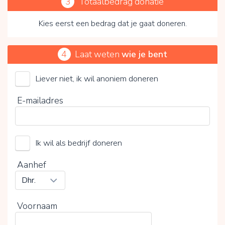
3
Totaalbedrag donatie
Kies eerst een bedrag dat je gaat doneren.
4
Laat weten
wie je bent
Liever niet, ik wil anoniem doneren
Stichting Help Niek leven
E-mailadres
Kies je vrijwillige bijdrage
Ik wil als bedrijf doneren
15%
0%
20%
Aanhef
Voornaam