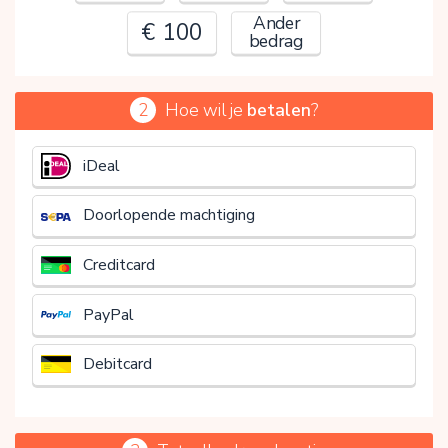
Ander
€ 100
bedrag
2
Hoe wil je
betalen
?
€
iDeal
Doorlopende machtiging
Creditcard
PayPal
Debitcard