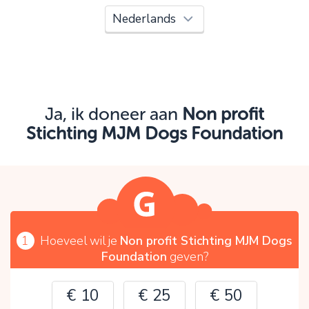
Oeps!
Je kunt nog niet verder vanwege:
Controleer en verbeter je invoer en probeer het
opnieuw.
Ja, ik doneer aan
Non profit
Stichting MJM Dogs Foundation
OK
1
Hoeveel wil je
Non profit Stichting MJM Dogs
Foundation
geven?
€ 10
€ 25
€ 50