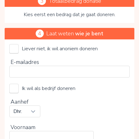
3
Totaalbedrag donatie
Kies eerst een bedrag dat je gaat doneren.
4
Laat weten
wie je bent
Liever niet, ik wil anoniem doneren
Non profit Stichting MJM Dogs Foundation
E-mailadres
Kies je vrijwillige bijdrage
Ik wil als bedrijf doneren
15%
0%
20%
Aanhef
Voornaam