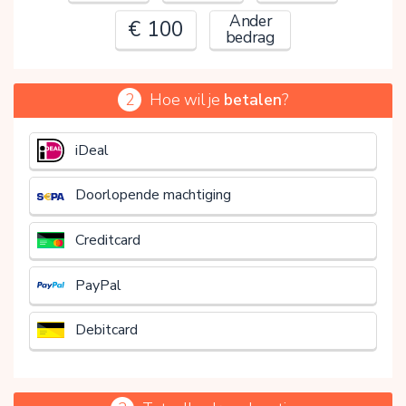
Ander
€ 100
bedrag
2
Hoe wil je
betalen
?
€
iDeal
Doorlopende machtiging
Creditcard
PayPal
Debitcard