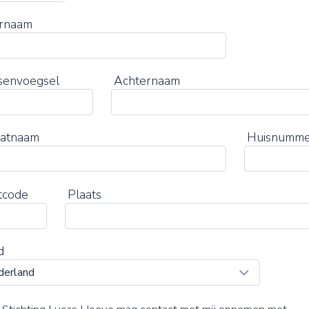
rnaam
senvoegsel
Achternaam
aatnaam
Huisnumm
tcode
Plaats
d