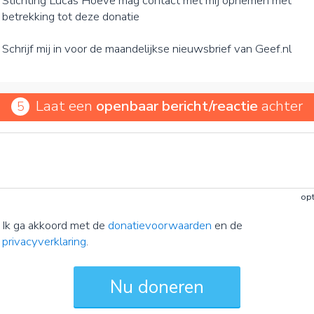
Stichting Lucas Hoeve mag contact met mij opnemen met
betrekking tot deze donatie
Schrijf mij in voor de maandelijkse nieuwsbrief van Geef.nl
Laat een
openbaar bericht/reactie
achter
5
opt
Ik ga akkoord met de
donatievoorwaarden
en de
privacyverklaring
.