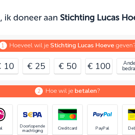
Oeps!
, ik doneer aan
Stichting Lucas Ho
e kunt nog niet verder vanwege:
ontroleer en verbeter je invoer en probeer het opnieuw.
Hoeveel wil je
Stichting Lucas Hoeve
geven
1
OK
Ande
€ 10
€ 25
€ 50
€ 100
bedr
Hoe wil je
betalen
?
2
€
Doorlopende
al
Creditcard
PayPal
Deb
machtiging