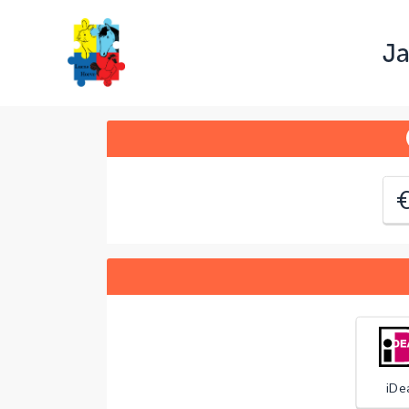
Ja
J
C
iDe