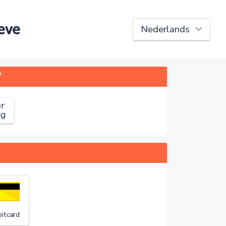
eve
?
r
ag
itcard