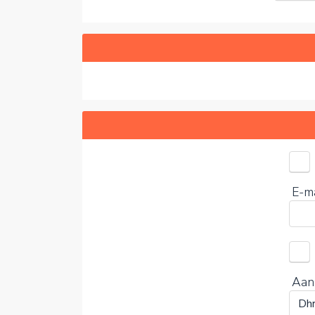
Kies 
E-m
0%
Aan