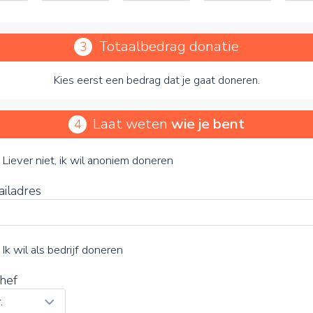
Totaalbedrag donatie
3
Kies eerst een bedrag dat je gaat doneren.
Laat weten
wie je bent
4
Stichting Lucas Hoeve
je vrijwillige bijdrage
Liever niet, ik wil anoniem doneren
ailadres
15%
Ik wil als bedrijf doneren
hef