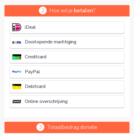
2
Hoe wil je
betalen
?
€
iDeal
Doorlopende machtiging
Creditcard
PayPal
Debitcard
Online overschrijving
3
Totaalbedrag donatie