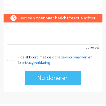
5
Laat een
openbaar bericht/reactie
achter
optioneel
Ik ga akkoord met de
donatievoorwaarden
en
de
privacyverklaring
.