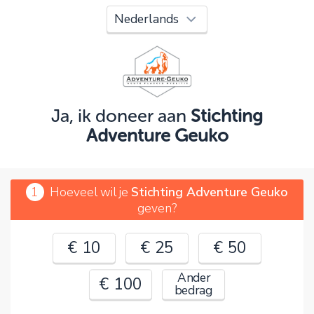
Oeps!
Je kunt nog niet verder vanwege:
Controleer en verbeter je invoer en probeer het
opnieuw.
Ja, ik doneer aan
Stichting
Adventure Geuko
OK
1
Hoeveel wil je
Stichting Adventure Geuko
geven?
€ 10
€ 25
€ 50
Ander
€ 100
bedrag