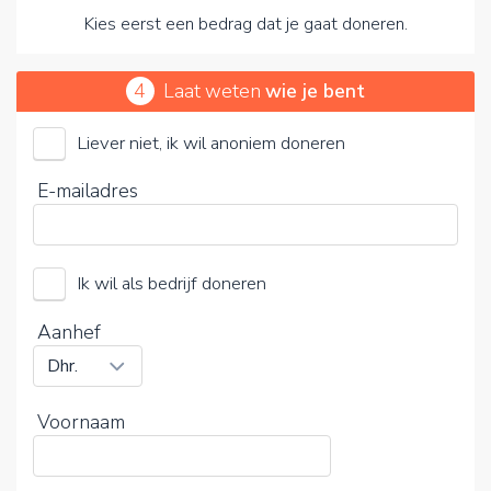
Kies eerst een bedrag dat je gaat doneren.
4
Laat weten
wie je bent
Liever niet, ik wil anoniem doneren
Door op V te klikken kies je wel of geen vrijwillige
E-mailadres
bijdrage
Ik wil als bedrijf doneren
Aanhef
Voornaam