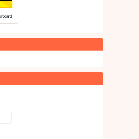
itcard
20%