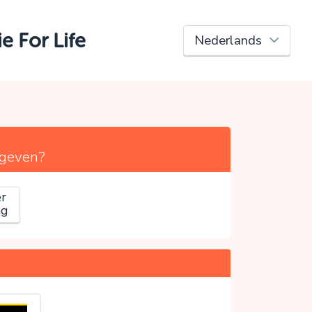
e For Life
geven?
r
ag