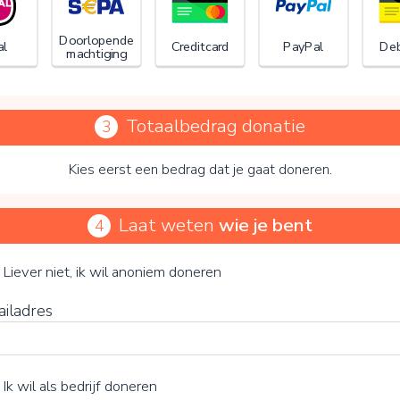
Doorlopende
al
Creditcard
PayPal
Deb
machtiging
Totaalbedrag donatie
3
Kies eerst een bedrag dat je gaat doneren.
Laat weten
wie je bent
4
Stichting Football Educatie For Life
je vrijwillige bijdrage
Liever niet, ik wil anoniem doneren
ailadres
15%
Ik wil als bedrijf doneren