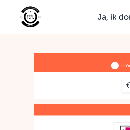
Ja, ik d
J
C
Hoe
1