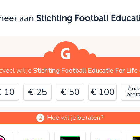
Oeps!
oneer aan
Stichting Football Educati
e kunt nog niet verder vanwege:
ontroleer en verbeter je invoer en probeer het opnieuw.
OK
veel wil je
Stichting Football Educatie For Life
Ande
€ 10
€ 25
€ 50
€ 100
bedr
Hoe wil je
betalen
?
2
€