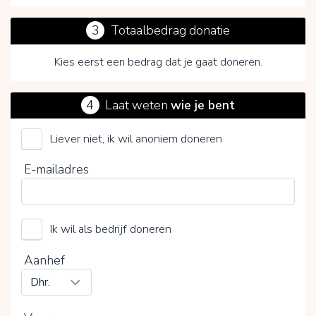
3
Totaalbedrag donatie
Kies eerst een bedrag dat je gaat doneren.
4
Laat weten
wie je bent
Liever niet, ik wil anoniem doneren
Plons (Stichting)
E-mailadres
Kies je vrijwillige bijdrage
Ik wil als bedrijf doneren
15%
0%
20%
Aanhef