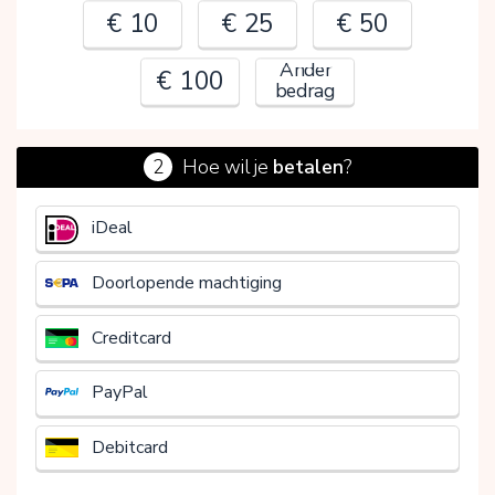
€ 10
€ 25
€ 50
Ander
€ 100
bedrag
2
Hoe wil je
betalen
?
€
iDeal
Doorlopende machtiging
Creditcard
PayPal
Debitcard