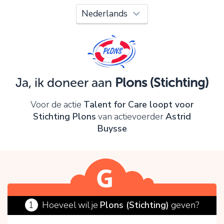
Oeps!
Je kunt nog niet verder vanwege:
Controleer en verbeter je invoer en probeer het
opnieuw.
Ja, ik doneer aan
Plons (Stichting)
OK
Voor de actie
Talent for Care loopt voor
Stichting Plons
van actievoerder
Astrid
Buysse
1
Hoeveel wil je
Plons (Stichting)
geven?