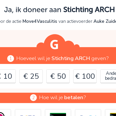
Oeps!
Ja, ik doneer aan
Stichting ARCH
e kunt nog niet verder vanwege:
or de actie
Move4Vasculitis
van actievoerder
Auke Zui
ontroleer en verbeter je invoer en probeer het opnieuw.
OK
Hoeveel wil je
Stichting ARCH
geven?
1
Ande
€ 10
€ 25
€ 50
€ 100
bedr
Hoe wil je
betalen
?
2
€