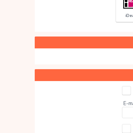
iDe
Kies 
E-m
0%