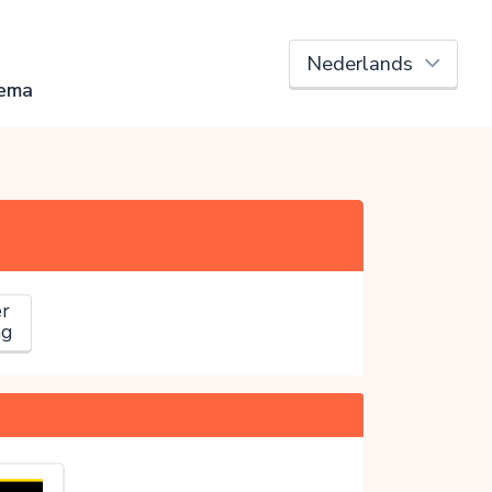
dema
r
ag