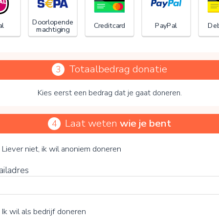
Doorlopende
al
Creditcard
PayPal
Deb
machtiging
Totaalbedrag donatie
3
Kies eerst een bedrag dat je gaat doneren.
Laat weten
wie je bent
4
Stichting ARCH
je vrijwillige bijdrage
Liever niet, ik wil anoniem doneren
ailadres
15%
Ik wil als bedrijf doneren