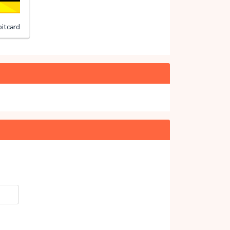
itcard
20%