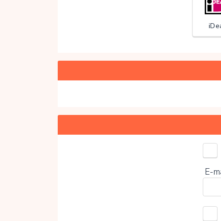
iDe
Kies 
E-m
0%