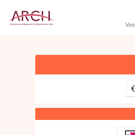
J
Voo
C