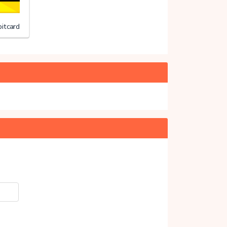
itcard
20%