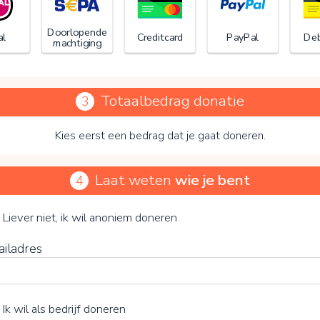
Doorlopende
al
Creditcard
PayPal
Deb
machtiging
Totaalbedrag donatie
3
Kies eerst een bedrag dat je gaat doneren.
Laat weten
wie je bent
4
Stichting ARCH
je vrijwillige bijdrage
Liever niet, ik wil anoniem doneren
ailadres
15%
Ik wil als bedrijf doneren