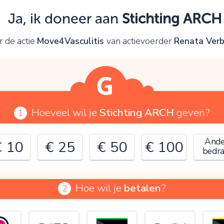
Oeps!
Ja, ik doneer aan
Stichting ARCH
e kunt nog niet verder vanwege:
r de actie
Move4Vasculitis
van actievoerder
Renata Verb
ontroleer en verbeter je invoer en probeer het opnieuw.
OK
Hoeveel wil je
Stichting ARCH
geven?
1
Ande
€ 10
€ 25
€ 50
€ 100
bedr
Hoe wil je
betalen
?
2
€