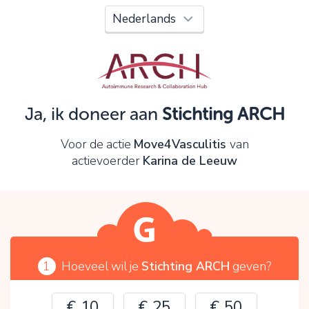
Oeps!
Je kunt nog niet verder vanwege:
Controleer en verbeter je invoer en probeer het
opnieuw.
Ja, ik doneer aan
Stichting ARCH
OK
Voor de actie
Move4Vasculitis
van
actievoerder
Karina de Leeuw
1
Hoeveel wil je
Stichting ARCH
geven?
€ 10
€ 25
€ 50