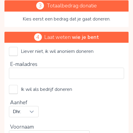
3
Totaalbedrag donatie
Kies eerst een bedrag dat je gaat doneren.
4
Laat weten
wie je bent
Liever niet, ik wil anoniem doneren
Door op V te klikken kies je wel of geen vrijwillige
E-mailadres
bijdrage
Ik wil als bedrijf doneren
Aanhef
Voornaam