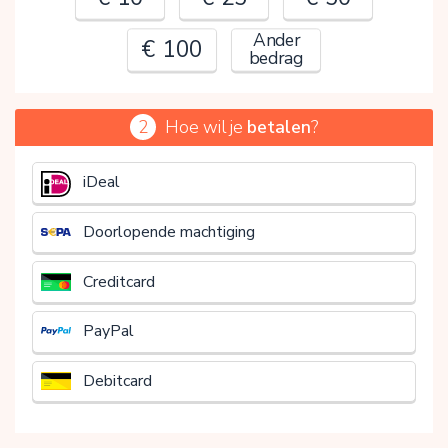
Ander
€ 100
bedrag
2
Hoe wil je
betalen
?
€
iDeal
Doorlopende machtiging
Creditcard
PayPal
Debitcard