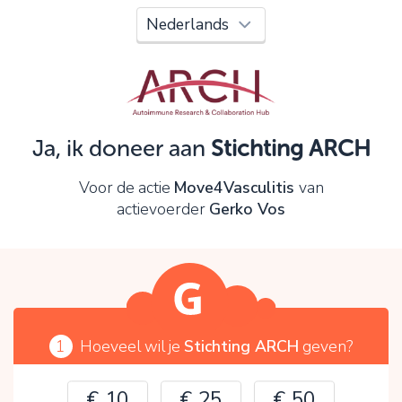
Oeps!
Je kunt nog niet verder vanwege:
Controleer en verbeter je invoer en probeer het
opnieuw.
Ja, ik doneer aan
Stichting ARCH
OK
Voor de actie
Move4Vasculitis
van
actievoerder
Gerko Vos
1
Hoeveel wil je
Stichting ARCH
geven?
€ 10
€ 25
€ 50