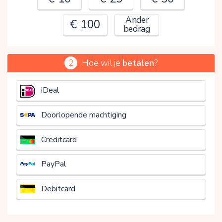
Ander
€ 100
bedrag
2
Hoe wil je
betalen
?
€
iDeal
Doorlopende machtiging
Creditcard
PayPal
Debitcard