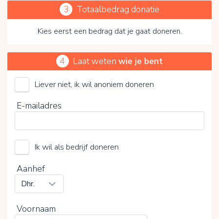
3
Totaalbedrag donatie
Kies eerst een bedrag dat je gaat doneren.
4
Laat weten
wie je bent
Liever niet, ik wil anoniem doneren
Stichting ARCH
E-mailadres
Kies je vrijwillige bijdrage
Ik wil als bedrijf doneren
15%
0%
20%
Aanhef
Voornaam