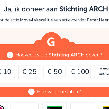
Oeps!
Ja, ik doneer aan
Stichting ARCH
e kunt nog niet verder vanwege:
or de actie
Move4Vasculitis
van actievoerder
Peter Heer
ontroleer en verbeter je invoer en probeer het opnieuw.
OK
Hoeveel wil je
Stichting ARCH
geven?
1
Ande
€ 10
€ 25
€ 50
€ 100
bedr
Hoe wil je
betalen
?
2
€