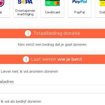
Doorlopende
al
Creditcard
PayPal
Deb
machtiging
Totaalbedrag donatie
3
Kies eerst een bedrag dat je gaat doneren.
Laat weten
wie je bent
4
 op V te klikken kies je wel of geen vrijwillige bijdrage
Liever niet, ik wil anoniem doneren
ailadres
Ik wil als bedrijf doneren