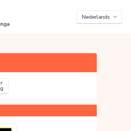
inga
r
ag