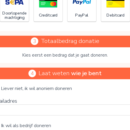
Doorlopende
Creditcard
PayPal
Debitcard
machtiging
Totaalbedrag donatie
3
Kies eerst een bedrag dat je gaat doneren.
Laat weten
wie je bent
4
HU voor De Kindertelefoon
je vrijwillige bijdrage
Liever niet, ik wil anoniem doneren
ailadres
15%
Ik wil als bedrijf doneren