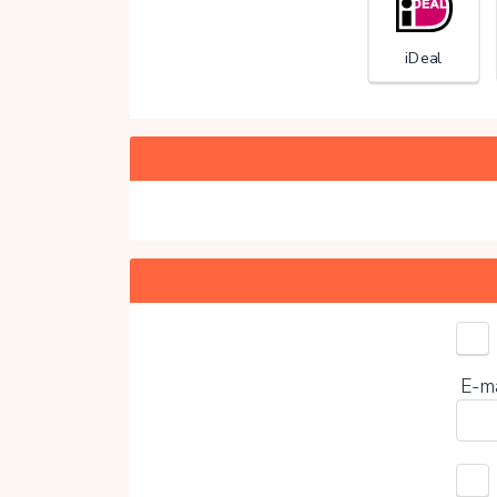
iDeal
Kies 
E-m
0%