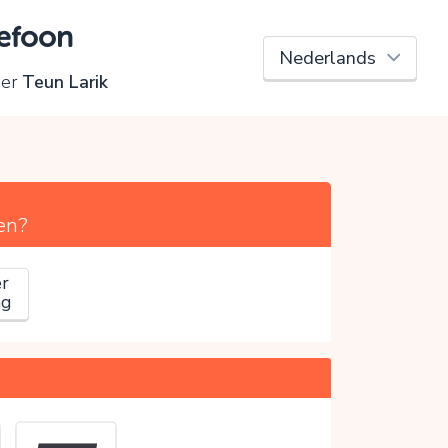
lefoon
der
Teun Larik
en?
r
ag