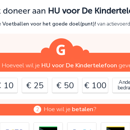
Oeps!
ik doneer aan
HU voor De Kinderte
e kunt nog niet verder vanwege:
e
Voetballen voor het goede doel(punt)!
van actievoer
ontroleer en verbeter je invoer en probeer het opnieuw.
OK
Hoeveel wil je
HU voor De Kindertelefoon
gev
Ande
€ 10
€ 25
€ 50
€ 100
bedr
Hoe wil je
betalen
?
2
€