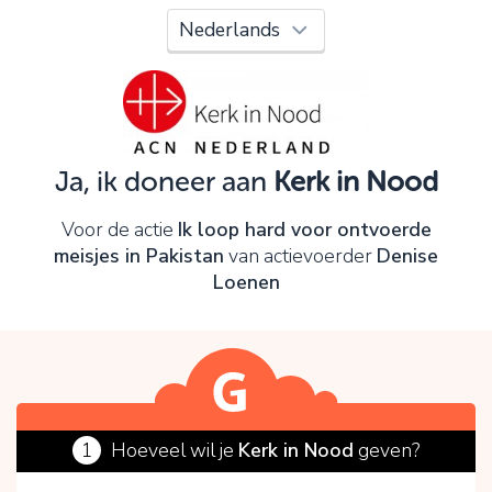
Oeps!
Je kunt nog niet verder vanwege:
Controleer en verbeter je invoer en probeer het
opnieuw.
Ja, ik doneer aan
Kerk in Nood
OK
Voor de actie
Ik loop hard voor ontvoerde
meisjes in Pakistan
van actievoerder
Denise
Loenen
1
Hoeveel wil je
Kerk in Nood
geven?