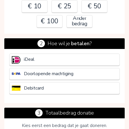
€ 10
€ 25
€ 50
Ander
€ 100
bedrag
2
Hoe wil je
betalen
?
€
iDeal
Doorlopende machtiging
Debitcard
3
Totaalbedrag donatie
Kies eerst een bedrag dat je gaat doneren.