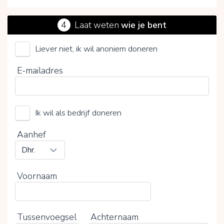
4
Laat weten
wie je bent
Liever niet, ik wil anoniem doneren
Kerk in Nood
E-mailadres
Kies je vrijwillige bijdrage
15%
Ik wil als bedrijf doneren
0%
20%
Aanhef
Voornaam
Tussenvoegsel
Achternaam