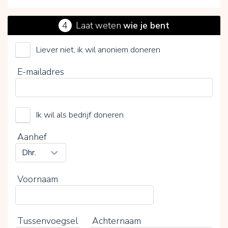
4
Laat weten
wie je bent
Liever niet, ik wil anoniem doneren
Kerk in Nood
E-mailadres
Kies je vrijwillige bijdrage
15%
Ik wil als bedrijf doneren
0%
20%
Aanhef
Voornaam
Tussenvoegsel
Achternaam