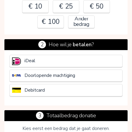
€ 10
€ 25
€ 50
Ander
€ 100
bedrag
2
Hoe wil je
betalen
?
€
iDeal
Doorlopende machtiging
Debitcard
3
Totaalbedrag donatie
Kies eerst een bedrag dat je gaat doneren.