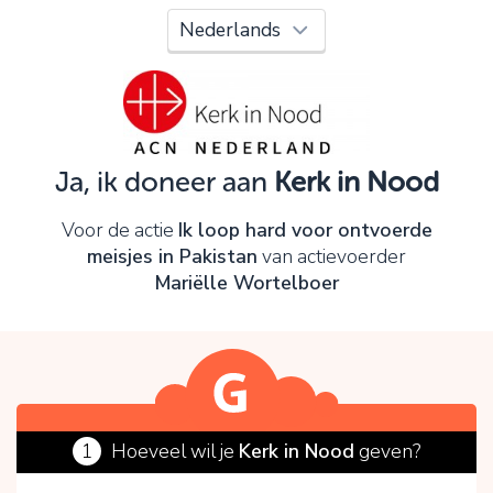
Oeps!
Je kunt nog niet verder vanwege:
Controleer en verbeter je invoer en probeer het
opnieuw.
Ja, ik doneer aan
Kerk in Nood
OK
Voor de actie
Ik loop hard voor ontvoerde
meisjes in Pakistan
van actievoerder
Mariëlle Wortelboer
1
Hoeveel wil je
Kerk in Nood
geven?