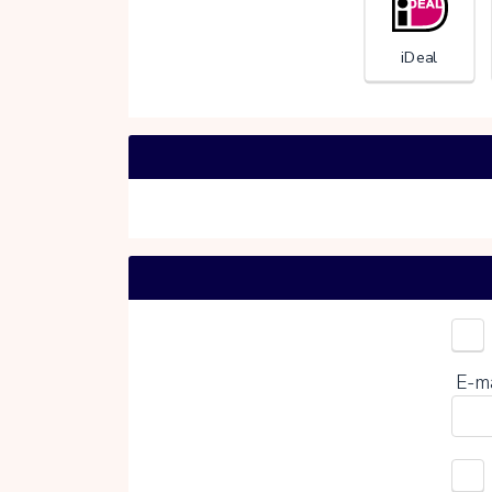
iDeal
Kies 
E-m
0%