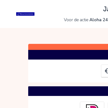
J
J
Voor de actie
Aloha 24h
C