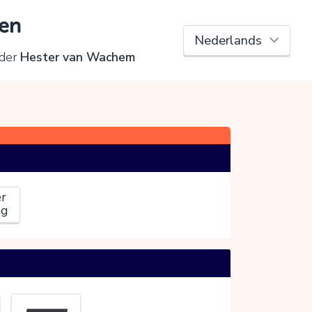
en
rder
Hester van Wachem
r
ag