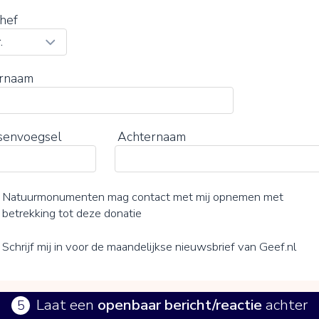
hef
rnaam
senvoegsel
Achternaam
Natuurmonumenten mag contact met mij opnemen met
betrekking tot deze donatie
Schrijf mij in voor de maandelijkse nieuwsbrief van Geef.nl
Laat een
openbaar bericht/reactie
achter
5