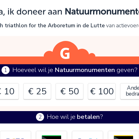
Oeps!
a, ik doneer aan
Natuurmonument
e kunt nog niet verder vanwege:
 triathlon for the Arboretum in de Lutte
van actievoe
ontroleer en verbeter je invoer en probeer het opnieuw.
OK
Hoeveel wil je
Natuurmonumenten
geven?
1
Ande
€ 10
€ 25
€ 50
€ 100
bedr
Hoe wil je
betalen
?
2
€