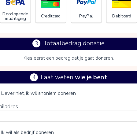
Doorlopende
Creditcard
PayPal
Debitcard
machtiging
Totaalbedrag donatie
3
Kies eerst een bedrag dat je gaat doneren.
Laat weten
wie je bent
4
Natuurmonumenten
je vrijwillige bijdrage
Liever niet, ik wil anoniem doneren
ailadres
15%
Ik wil als bedrijf doneren