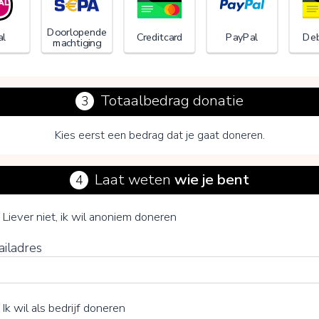
Doorlopende
al
Creditcard
PayPal
Deb
machtiging
Totaalbedrag donatie
3
Kies eerst een bedrag dat je gaat doneren.
Laat weten
wie je bent
4
Liever niet, ik wil anoniem doneren
 op V te klikken kies je wel of geen vrijwillige bijdrage
ailadres
Ik wil als bedrijf doneren