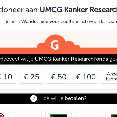
Oeps!
k doneer aan
UMCG Kanker Researc
e kunt nog niet verder vanwege:
r de actie
Wandel mee voor Leef!
van actievoerder
Dian
ontroleer en verbeter je invoer en probeer het opnieuw.
OK
Hoeveel wil je
UMCG Kanker Researchfonds
ge
Ande
€ 10
€ 25
€ 50
€ 100
bedr
Hoe wil je
betalen
?
2
€