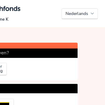
hfonds
ne K
ven?
r
ag