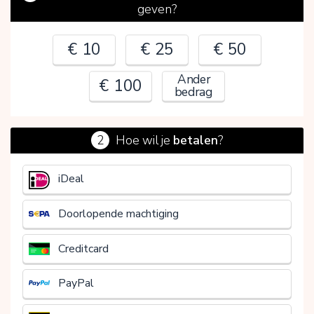
geven?
€ 10
€ 25
€ 50
Ander
€ 100
bedrag
2
Hoe wil je
betalen
?
€
iDeal
Doorlopende machtiging
Creditcard
PayPal