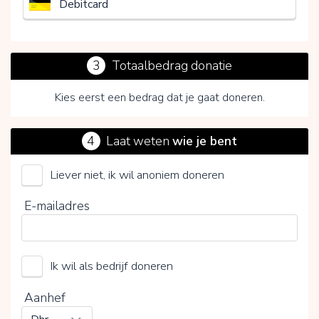
Debitcard
3
Totaalbedrag donatie
Kies eerst een bedrag dat je gaat doneren.
4
Laat weten
wie je bent
Liever niet, ik wil anoniem doneren
UMCG Kanker Researchfonds
E-mailadres
Kies je vrijwillige bijdrage
Ik wil als bedrijf doneren
15%
0%
20%
Aanhef