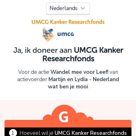
Oeps!
Je kunt nog niet verder vanwege:
Controleer en verbeter je invoer en probeer het
opnieuw.
Ja, ik doneer aan
UMCG Kanker
Researchfonds
OK
Voor de actie
Wandel mee voor Leef!
van
actievoerder
Martijn en Lydia - Nederland
wat ben je mooi
1
Hoeveel wil je
UMCG Kanker Researchfonds