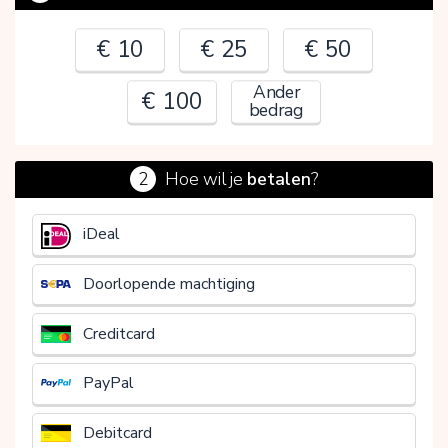
€ 10
€ 25
€ 50
Ander
€ 100
bedrag
2
Hoe wil je
betalen
?
€
iDeal
Doorlopende machtiging
Creditcard
PayPal
Debitcard