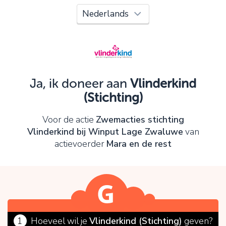
Oeps!
Je kunt nog niet verder vanwege:
Controleer en verbeter je invoer en probeer het
opnieuw.
Ja, ik doneer aan
Vlinderkind
(Stichting)
OK
Voor de actie
Zwemacties stichting
Vlinderkind bij Winput Lage Zwaluwe
van
actievoerder
Mara en de rest
1
Hoeveel wil je
Vlinderkind (Stichting)
geven?