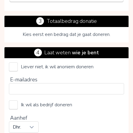
3
Totaalbedrag donatie
Kies eerst een bedrag dat je gaat doneren.
4
Laat weten
wie je bent
Liever niet, ik wil anoniem doneren
Door op V te klikken kies je wel of geen vrijwillige
E-mailadres
bijdrage
Ik wil als bedrijf doneren
Aanhef